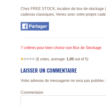
Chez FREE STOCK, location de box de stockage à
cadenas classiques. Venez avec votre propre cade
N
7 critères pour bien choisir son Box de Stockage
A
(
1
votes, average:
1,00
out of 5)
V
I
LAISSER UN COMMENTAIRE
G
Votre adresse de messagerie ne sera pas publiée.
A
T
Commentaire
I
O