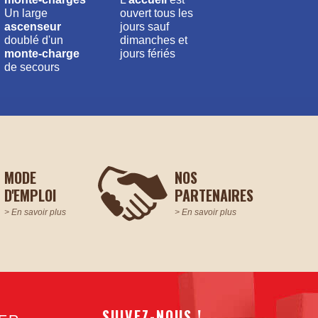
Un large
ouvert tous les
ascenseur
jours sauf
doublé d'un
dimanches et
monte-charge
jours fériés
de secours
MODE
NOS
D'EMPLOI
PARTENAIRES
> En savoir plus
> En savoir plus
SUIVEZ-NOUS !