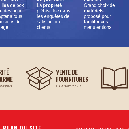
illes
de box
La
propreté
Grand choix de
rentes pour
plébiscitée dans
matériels
pter à tous
les enquêtes de
proposé pour
besoins de
satisfaction
faciliter
vos
kage
clients
manutentions
RITÉ
VENTE DE
LARME
FOURNITURES
oir plus
> En savoir plus
PLAN DU SITE