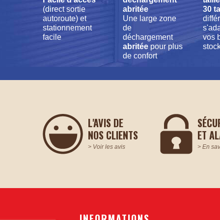
(direct sortie
abritée
30 ta
autoroute) et
Une large zone
diffé
stationnement
de
s'ada
facile
déchargement
vos 
abritée
pour plus
stoc
de confort
L'AVIS DE
SÉCU
NOS CLIENTS
ET A
> Voir les avis
> En sav
INFORMATIONS