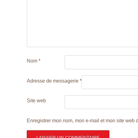
N
D
E
L
’
A
R
Nom
*
T
I
Adresse de messagerie
*
C
L
Site web
E
Enregistrer mon nom, mon e-mail et mon site web 