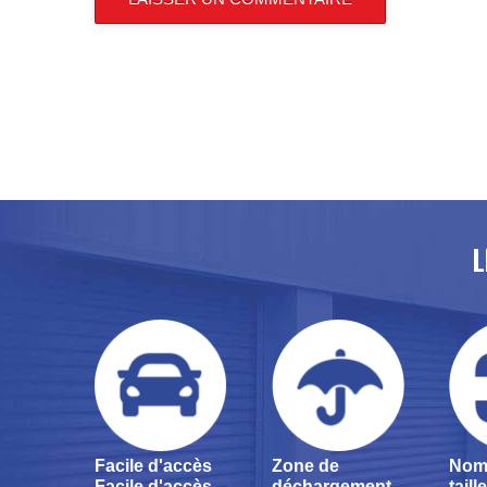
L
Facile d'accès
Zone de
Nom
Facile d'accès
déchargement
tail