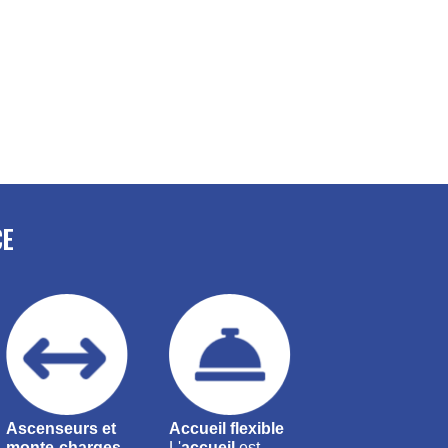
CE
Ascenseurs et
Accueil flexible
monte-charges
L'
accueil
est