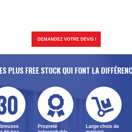
DEMANDEZ VOTRE DEVIS !
ES PLUS FREE STOCK QUI FONT LA DIFFÉREN
breuses
Propreté
Large choix de
les de box
irréprochable
matériel