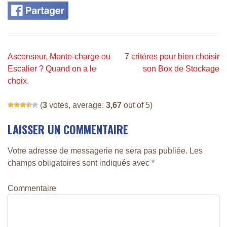
N
Ascenseur, Monte-charge ou
7 critères pour bien choisir
A
Escalier ? Quand on a le
son Box de Stockage
choix.
V
I
(
3
votes, average:
3,67
out of 5)
G
LAISSER UN COMMENTAIRE
A
T
Votre adresse de messagerie ne sera pas publiée.
Les
I
champs obligatoires sont indiqués avec
*
O
Commentaire
N
D
E